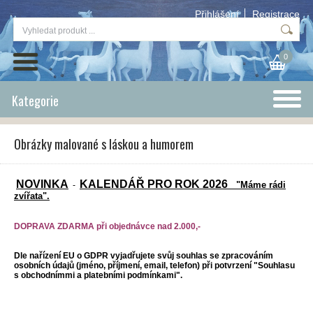
Přihlášení
Registrace
0
Kategorie
Obrázky malované s láskou a humorem
NOVINKA
KALENDÁŘ PRO ROK 2026
"Máme rádi
-
zvířata".
DOPRAVA ZDARMA při objednávce nad 2.000,-
Dle nařízení EU o GDPR vyjadřujete svůj souhlas se zpracováním
osobních údajů (jméno, příjmení, email, telefon) při potvrzení "Souhlasu
s obchodnímmi a platebními podmínkami".