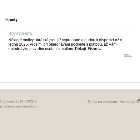
Novinky
UPOZORNĚNÍ
Některé motivy obrázků jsou již vyprodané a budou k dispozici až v
lednu 2025. Prosím, při objednávání počkejte s platbou, až Vám
objednávku potvrdím osobním mailem. Děkuji. Fišerová
více
Copyright 2014 - 2026 ©
Eshop na pronájem - Atomer.cz
jaroslavafiserova-eshop