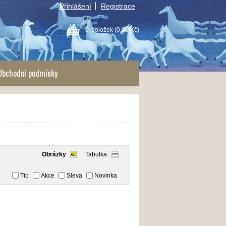
Přihlášení
Registrace
0
položek
(0,00 Kč)
Obchodní podmínky
Obrázky
Tabulka
Tip
Akce
Sleva
Novinka