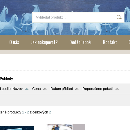
O nás
Jak nakupovat?
Dodání zboží
Kontakt
Pohledy
t podle:
Název
Cena
Datum přidání
Doporučené pořadí
zené produkty
1 - 2
z celkových
2