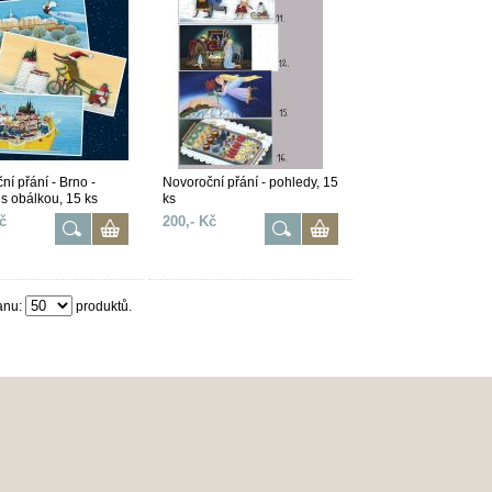
ní přání - Brno -
Novoroční přání - pohledy, 15
 s obálkou, 15 ks
ks
č
200,- Kč
anu:
produktů.