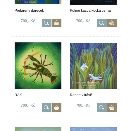
Podařený dáreček
Potmě každá kočka černá
700,- Kč
700,- Kč
RAK
Rande v trávě
700,- Kč
700,- Kč