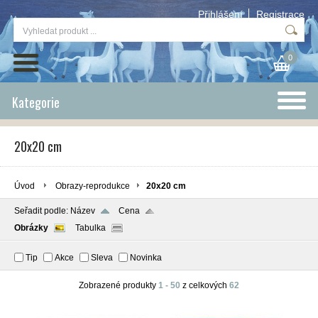
Přihlášení
Registrace
0
Kategorie
20x20 cm
Úvod
Obrazy-reprodukce
20x20 cm
Seřadit podle:
Název
Cena
Obrázky
Tabulka
Tip
Akce
Sleva
Novinka
Zobrazené produkty
1 - 50
z celkových
62