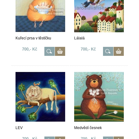
Kuřecí prsa v těstíčku
Lálalá
700,- Kč
700,- Kč
LEV
Medvědí česnek
700,- Kč
700,- Kč