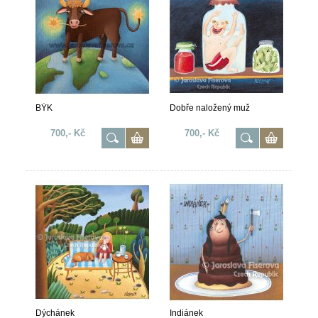
BÝK
Dobře naložený muž
700,- Kč
700,- Kč
Dýchánek
Indiánek