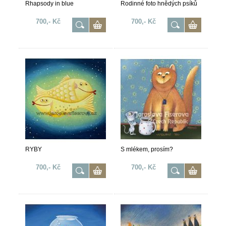
Rhapsody in blue
Rodinné foto hnědých psíků
700,- Kč
700,- Kč
RYBY
S mlékem, prosím?
700,- Kč
700,- Kč