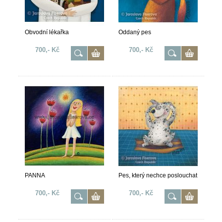
Obvodní lékařka
Oddaný pes
700,- Kč
700,- Kč
PANNA
Pes, který nechce poslouchat
700,- Kč
700,- Kč