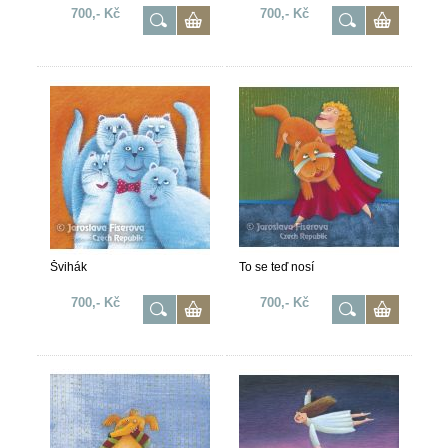
700,- Kč
700,- Kč
Švihák
To se teď nosí
700,- Kč
700,- Kč