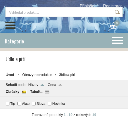
Přihlášení
Registrace
0
Kategorie
Jídlo a pití
Úvod
Obrazy-reprodukce
Jídlo a pití
Seřadit podle:
Název
Cena
Obrázky
Tabulka
Tip
Akce
Sleva
Novinka
Zobrazené produkty
1 - 19
z celkových
19