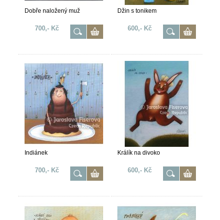
Dobře naložený muž
Džin s tonikem
700,- Kč
600,- Kč
Indiánek
Králík na divoko
700,- Kč
600,- Kč