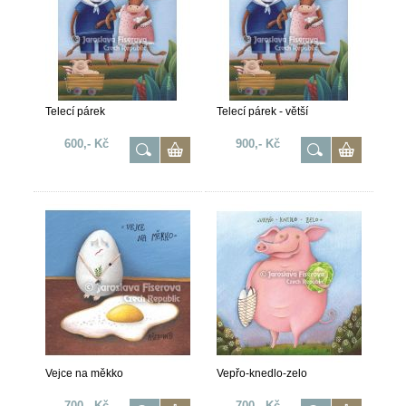
Telecí párek
Telecí párek - větší
600,- Kč
900,- Kč
Vejce na měkko
Vepřo-knedlo-zelo
700,- Kč
700,- Kč