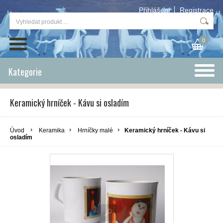
Přihlášení
Registrace
0
Kategorie
Keramický hrníček - Kávu si osladím
Úvod
Keramika
Hrníčky malé
Keramický hrníček - Kávu si
osladím