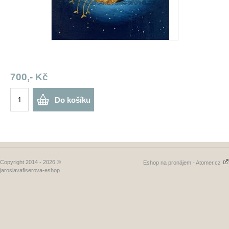
700,- Kč
Do košíku
Copyright 2014 - 2026 ©
Eshop na pronájem - Atomer.cz
jaroslavafiserova-eshop