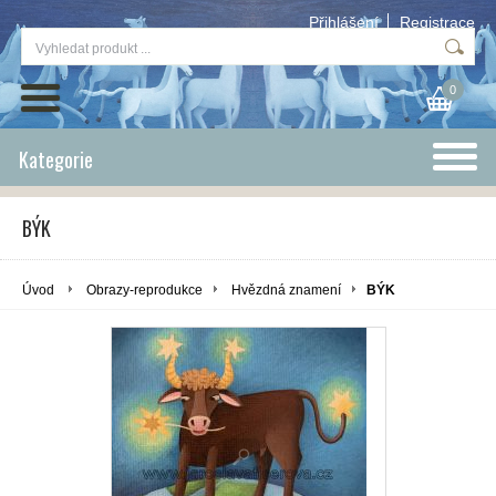
Přihlášení
Registrace
0
Kategorie
BÝK
Úvod
Obrazy-reprodukce
Hvězdná znamení
BÝK